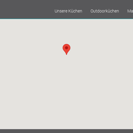
Unsere Küchen
Outdoorküchen
Ma
Referenzen
Musterküchenabverkauf
Küchennachrichten
GmbH